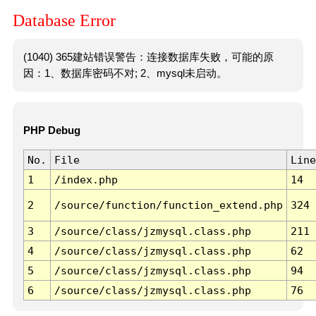
Database Error
(1040) 365建站错误警告：连接数据库失败，可能的原
因：1、数据库密码不对; 2、mysql未启动。
PHP Debug
No.
File
Line
1
/index.php
14
2
/source/function/function_extend.php
324
3
/source/class/jzmysql.class.php
211
4
/source/class/jzmysql.class.php
62
5
/source/class/jzmysql.class.php
94
6
/source/class/jzmysql.class.php
76