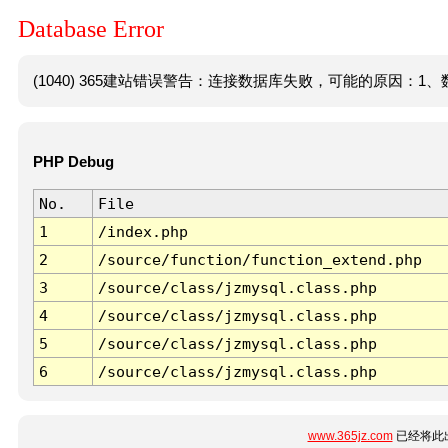
Database Error
(1040) 365建站错误警告：连接数据库失败，可能的原因：1、数
PHP Debug
No.
File
1
/index.php
2
/source/function/function_extend.php
3
/source/class/jzmysql.class.php
4
/source/class/jzmysql.class.php
5
/source/class/jzmysql.class.php
6
/source/class/jzmysql.class.php
www.365jz.com
已经将此