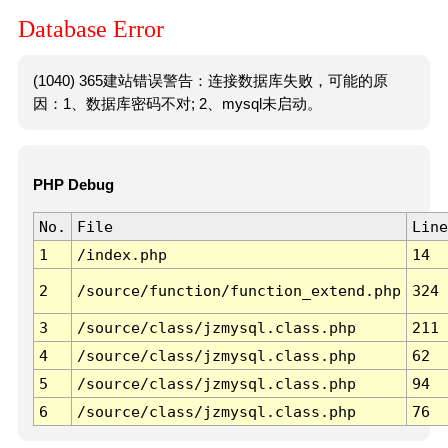
Database Error
(1040) 365建站错误警告：连接数据库失败，可能的原
因：1、数据库密码不对; 2、mysql未启动。
PHP Debug
No.
File
Line
1
/index.php
14
2
/source/function/function_extend.php
324
3
/source/class/jzmysql.class.php
211
4
/source/class/jzmysql.class.php
62
5
/source/class/jzmysql.class.php
94
6
/source/class/jzmysql.class.php
76