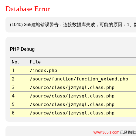
Database Error
(1040) 365建站错误警告：连接数据库失败，可能的原因：1、数
PHP Debug
No.
File
1
/index.php
2
/source/function/function_extend.php
3
/source/class/jzmysql.class.php
4
/source/class/jzmysql.class.php
5
/source/class/jzmysql.class.php
6
/source/class/jzmysql.class.php
www.365jz.com
已经将此