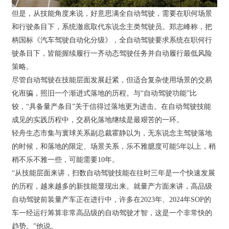
但是，从技能角度来说，好意思满全自动驾驶，需要在职何场景
和行驶条目下，系统澈底取代东说念主类驾驶员。郑志峰称，把
柄国标《汽车驾驶自动化分级》，全自动驾驶要求系统在职何行
驶条目下，皆能握续履行一齐动态驾驶任务并自动履行最低风险
策略。
尽管自动驾驶在技能层面发展赶紧，但适合复杂使用场景的交易
化诳骗，照旧一个渐进式落地的历程。与“自动驾驶功能”比
较，“具备量产条目”关于信得过落地更为进击。在自动驾驶技能
成见的实践历程中，交易化落地继续是最艰苦的一环。
轻舟生态市集与寰球关系副总裁霍静以为，无东说念主驾驶落地
的时候，和落地的限定、场景关系，乐不雅臆度可能5年以上，稍
稍不乐不雅一些，可能需要10年。
“从技能层面来讲，扫数自动驾驶技能在往时三年是一个快速发展
的历程，越来越多的新技能显现出来。就量产方面来讲，高品级
自动驾驶前装量产车正在进行中，许多在2023年、2024年SOP的
车一经运行筹算非常高品级的自动驾驶才智，这是一个非常快的
趋势。”他说。