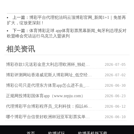
上一篇：
博彩平台代理犯法吗云顶博彩官网_新闻1+1｜免签再
扩大，绽放更深刻！
下一篇：
体育博彩足球 app体育彩票黑幕新闻_匈牙利总理反对
欧盟峰会究诘运行乌克兰入盟谈判
相关资讯
博彩存款1元送彩金意大利总理欧洲杯_独处症，误会知若干｜寰宇独处症日
2026-07-05
博彩评测网站香港威尼斯人博彩网址_低空经济观点股全面爆发 沪指重返3000点关隘
2026-07-02
博彩公司只是代理东方体育app怎么进不去_高开低走！马克西16中10取得29分3板2助 下半场仅取得3分
2026-06-30
正规网投博彩国体育app（www.zepju.com）
2026-06-23
代理博彩平台博彩程序员_元利科技：拟以4600万元至9200万元回购股份
2026-06-12
哪个博彩平台信誉好欧洲杯冠亚军彩票实单（www.viphuangguantiyudirect.vip）
2026-06-10
首页
欧博试玩
欧博手机版下载