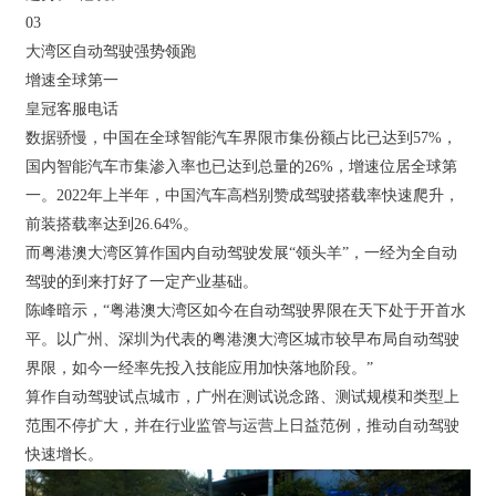
03
大湾区自动驾驶强势领跑
增速全球第一
皇冠客服电话
数据骄慢，中国在全球智能汽车界限市集份额占比已达到57%，
国内智能汽车市集渗入率也已达到总量的26%，增速位居全球第
一。2022年上半年，中国汽车高档别赞成驾驶搭载率快速爬升，
前装搭载率达到26.64%。
而粤港澳大湾区算作国内自动驾驶发展“领头羊”，一经为全自动
驾驶的到来打好了一定产业基础。
陈峰暗示，“粤港澳大湾区如今在自动驾驶界限在天下处于开首水
平。以广州、深圳为代表的粤港澳大湾区城市较早布局自动驾驶
界限，如今一经率先投入技能应用加快落地阶段。”
算作自动驾驶试点城市，广州在测试说念路、测试规模和类型上
范围不停扩大，并在行业监管与运营上日益范例，推动自动驾驶
快速增长。