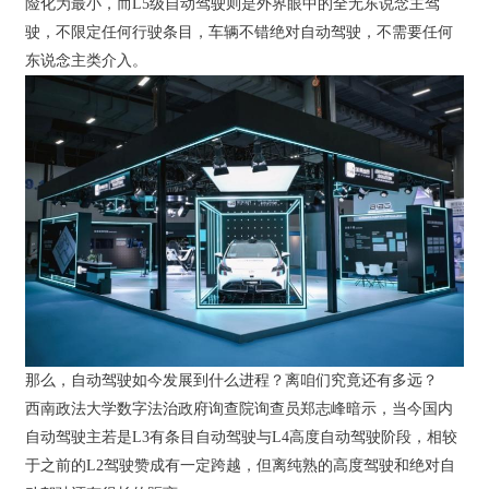
险化为最小，而L5级自动驾驶则是外界眼中的全无东说念主驾
驶，不限定任何行驶条目，车辆不错绝对自动驾驶，不需要任何
东说念主类介入。
那么，自动驾驶如今发展到什么进程？离咱们究竟还有多远？
西南政法大学数字法治政府询查院询查员郑志峰暗示，当今国内
自动驾驶主若是L3有条目自动驾驶与L4高度自动驾驶阶段，相较
于之前的L2驾驶赞成有一定跨越，但离纯熟的高度驾驶和绝对自