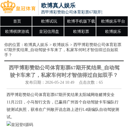
欧博真人娱乐
西甲博彩赞助公司体育彩票67期开奖结果_自动
首页
欧博试玩
欧博手机版下载
欧博娱乐平台
欧博棋牌游戏
皇冠信用盘
欧博彩票
欧博娱乐
你的位置：
欧博真人娱乐
>
欧博娱乐
> 西甲博彩赞助公司体育彩票
67期开奖结果_自动驾驶卡车来了，私家车何时才智信得过自如双
手？
西甲博彩赞助公司体育彩票67期开奖结果_自动驾
驶卡车来了，私家车何时才智信得过自如双手？
发布日期：2026-05-24 10:49 点击次数：65
西甲博彩赞助公司体育彩票67期开奖结果太阳城网络赌博安全
11月22日，小马智行文告，已赢得广州首个自动驾驶卡车编队行
驶测试执照，获准在广州敞开说念路上进行L4级编队自动驾驶测
试。