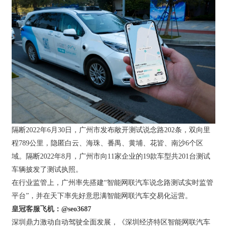
隔断2022年6月30日，广州市发布敞开测试说念路202条，双向里
程789公里，隐匿白云、海珠、番禺、黄埔、花皆、南沙6个区
域。隔断2022年8月，广州市向11家企业的19款车型共201台测试
车辆披发了测试执照。
在行业监管上，广州率先搭建“智能网联汽车说念路测试实时监管
平台”，并在天下率先好意思满智能网联汽车交易化运营。
皇冠客服飞机：@seo3687
深圳鼎力激动自动驾驶全面发展，《深圳经济特区智能网联汽车