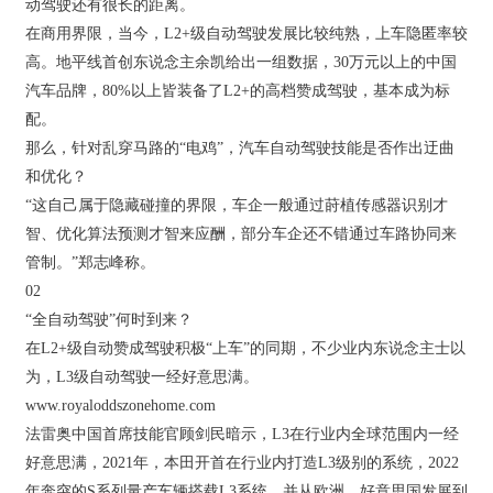
动驾驶还有很长的距离。
在商用界限，当今，L2+级自动驾驶发展比较纯熟，上车隐匿率较
高。地平线首创东说念主余凯给出一组数据，30万元以上的中国
汽车品牌，80%以上皆装备了L2+的高档赞成驾驶，基本成为标
配。
那么，针对乱穿马路的“电鸡”，汽车自动驾驶技能是否作出迂曲
和优化？
“这自己属于隐藏碰撞的界限，车企一般通过莳植传感器识别才
智、优化算法预测才智来应酬，部分车企还不错通过车路协同来
管制。”郑志峰称。
02
“全自动驾驶”何时到来？
在L2+级自动赞成驾驶积极“上车”的同期，不少业内东说念主士以
为，L3级自动驾驶一经好意思满。
www.royaloddszonehome.com
法雷奥中国首席技能官顾剑民暗示，L3在行业内全球范围内一经
好意思满，2021年，本田开首在行业内打造L3级别的系统，2022
年奔突的S系列量产车辆搭载L3系统，并从欧洲、好意思国发展到