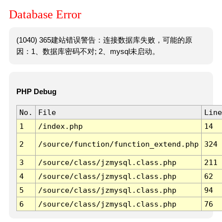
Database Error
(1040) 365建站错误警告：连接数据库失败，可能的原
因：1、数据库密码不对; 2、mysql未启动。
PHP Debug
No.
File
Line
1
/index.php
14
2
/source/function/function_extend.php
324
3
/source/class/jzmysql.class.php
211
4
/source/class/jzmysql.class.php
62
5
/source/class/jzmysql.class.php
94
6
/source/class/jzmysql.class.php
76