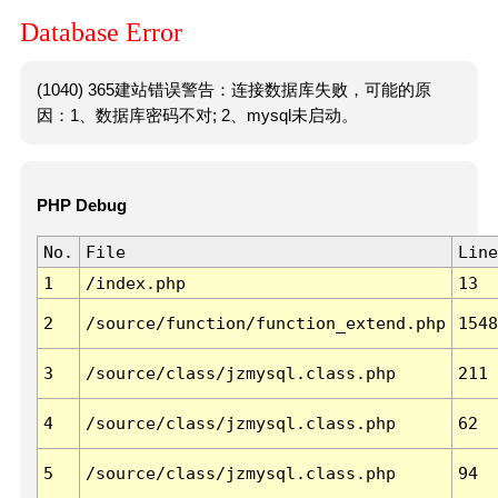
Database Error
(1040) 365建站错误警告：连接数据库失败，可能的原
因：1、数据库密码不对; 2、mysql未启动。
PHP Debug
No.
File
Line
1
/index.php
13
2
/source/function/function_extend.php
1548
3
/source/class/jzmysql.class.php
211
4
/source/class/jzmysql.class.php
62
5
/source/class/jzmysql.class.php
94