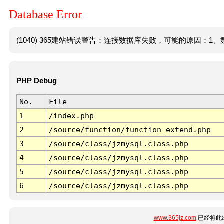
Database Error
(1040) 365建站错误警告：连接数据库失败，可能的原因：1、数
PHP Debug
No.
File
1
/index.php
2
/source/function/function_extend.php
3
/source/class/jzmysql.class.php
4
/source/class/jzmysql.class.php
5
/source/class/jzmysql.class.php
6
/source/class/jzmysql.class.php
www.365jz.com
已经将此