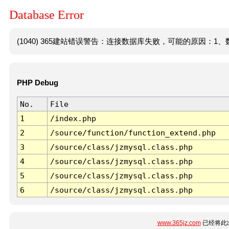
Database Error
(1040) 365建站错误警告：连接数据库失败，可能的原因：1、数
PHP Debug
No.
File
1
/index.php
2
/source/function/function_extend.php
3
/source/class/jzmysql.class.php
4
/source/class/jzmysql.class.php
5
/source/class/jzmysql.class.php
6
/source/class/jzmysql.class.php
www.365jz.com
已经将此