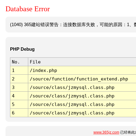
Database Error
(1040) 365建站错误警告：连接数据库失败，可能的原因：1、数
PHP Debug
No.
File
1
/index.php
2
/source/function/function_extend.php
3
/source/class/jzmysql.class.php
4
/source/class/jzmysql.class.php
5
/source/class/jzmysql.class.php
6
/source/class/jzmysql.class.php
www.365jz.com
已经将此