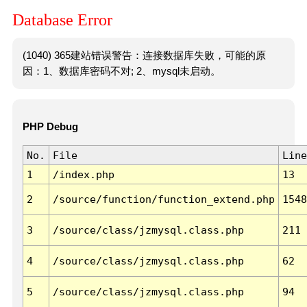
Database Error
(1040) 365建站错误警告：连接数据库失败，可能的原
因：1、数据库密码不对; 2、mysql未启动。
PHP Debug
No.
File
Line
1
/index.php
13
2
/source/function/function_extend.php
1548
3
/source/class/jzmysql.class.php
211
4
/source/class/jzmysql.class.php
62
5
/source/class/jzmysql.class.php
94