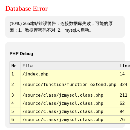
Database Error
(1040) 365建站错误警告：连接数据库失败，可能的原
因：1、数据库密码不对; 2、mysql未启动。
PHP Debug
No.
File
Line
1
/index.php
14
2
/source/function/function_extend.php
324
3
/source/class/jzmysql.class.php
211
4
/source/class/jzmysql.class.php
62
5
/source/class/jzmysql.class.php
94
6
/source/class/jzmysql.class.php
76