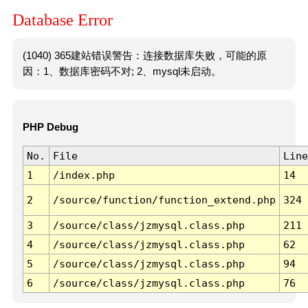
Database Error
(1040) 365建站错误警告：连接数据库失败，可能的原
因：1、数据库密码不对; 2、mysql未启动。
PHP Debug
No.
File
Line
1
/index.php
14
2
/source/function/function_extend.php
324
3
/source/class/jzmysql.class.php
211
4
/source/class/jzmysql.class.php
62
5
/source/class/jzmysql.class.php
94
6
/source/class/jzmysql.class.php
76