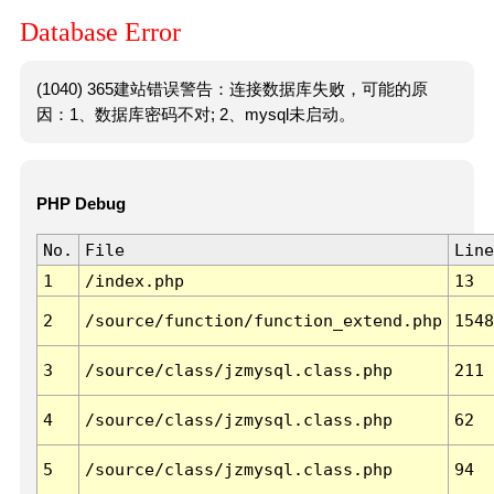
Database Error
(1040) 365建站错误警告：连接数据库失败，可能的原
因：1、数据库密码不对; 2、mysql未启动。
PHP Debug
No.
File
Line
1
/index.php
13
2
/source/function/function_extend.php
1548
3
/source/class/jzmysql.class.php
211
4
/source/class/jzmysql.class.php
62
5
/source/class/jzmysql.class.php
94