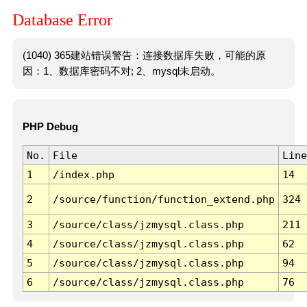
Database Error
(1040) 365建站错误警告：连接数据库失败，可能的原
因：1、数据库密码不对; 2、mysql未启动。
PHP Debug
No.
File
Line
1
/index.php
14
2
/source/function/function_extend.php
324
3
/source/class/jzmysql.class.php
211
4
/source/class/jzmysql.class.php
62
5
/source/class/jzmysql.class.php
94
6
/source/class/jzmysql.class.php
76