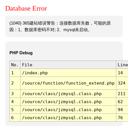
Database Error
(1040) 365建站错误警告：连接数据库失败，可能的原
因：1、数据库密码不对; 2、mysql未启动。
PHP Debug
No.
File
Line
1
/index.php
14
2
/source/function/function_extend.php
324
3
/source/class/jzmysql.class.php
211
4
/source/class/jzmysql.class.php
62
5
/source/class/jzmysql.class.php
94
6
/source/class/jzmysql.class.php
76