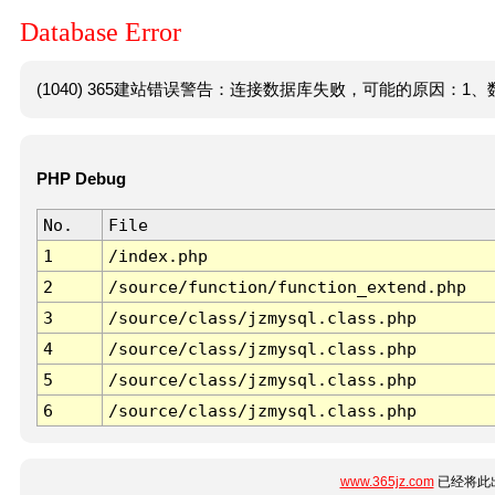
Database Error
(1040) 365建站错误警告：连接数据库失败，可能的原因：1、数
PHP Debug
No.
File
1
/index.php
2
/source/function/function_extend.php
3
/source/class/jzmysql.class.php
4
/source/class/jzmysql.class.php
5
/source/class/jzmysql.class.php
6
/source/class/jzmysql.class.php
www.365jz.com
已经将此