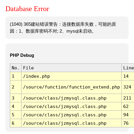
Database Error
(1040) 365建站错误警告：连接数据库失败，可能的原
因：1、数据库密码不对; 2、mysql未启动。
PHP Debug
No.
File
Line
1
/index.php
14
2
/source/function/function_extend.php
324
3
/source/class/jzmysql.class.php
211
4
/source/class/jzmysql.class.php
62
5
/source/class/jzmysql.class.php
94
6
/source/class/jzmysql.class.php
76