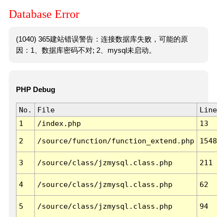
Database Error
(1040) 365建站错误警告：连接数据库失败，可能的原
因：1、数据库密码不对; 2、mysql未启动。
PHP Debug
No.
File
Line
1
/index.php
13
2
/source/function/function_extend.php
1548
3
/source/class/jzmysql.class.php
211
4
/source/class/jzmysql.class.php
62
5
/source/class/jzmysql.class.php
94