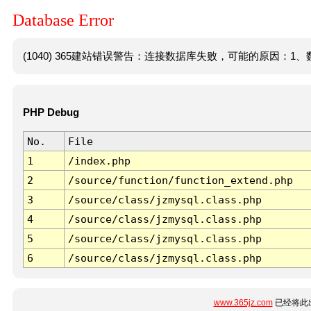
Database Error
(1040) 365建站错误警告：连接数据库失败，可能的原因：1、数
PHP Debug
No.
File
1
/index.php
2
/source/function/function_extend.php
3
/source/class/jzmysql.class.php
4
/source/class/jzmysql.class.php
5
/source/class/jzmysql.class.php
6
/source/class/jzmysql.class.php
www.365jz.com
已经将此