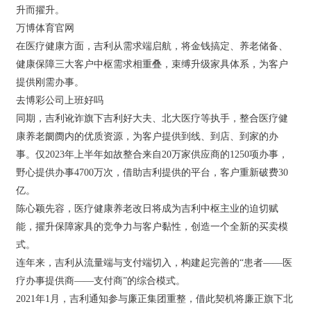
升而擢升。
万博体育官网
在医疗健康方面，吉利从需求端启航，将金钱搞定、养老储备、
健康保障三大客户中枢需求相重叠，束缚升级家具体系，为客户
提供刚需办事。
去博彩公司上班好吗
同期，吉利讹诈旗下吉利好大夫、北大医疗等执手，整合医疗健
康养老阛阓内的优质资源，为客户提供到线、到店、到家的办
事。仅2023年上半年如故整合来自20万家供应商的1250项办事，
野心提供办事4700万次，借助吉利提供的平台，客户重新破费30
亿。
陈心颖先容，医疗健康养老改日将成为吉利中枢主业的迫切赋
能，擢升保障家具的竞争力与客户黏性，创造一个全新的买卖模
式。
连年来，吉利从流量端与支付端切入，构建起完善的“患者——医
疗办事提供商——支付商”的综合模式。
2021年1月，吉利通知参与廉正集团重整，借此契机将廉正旗下北