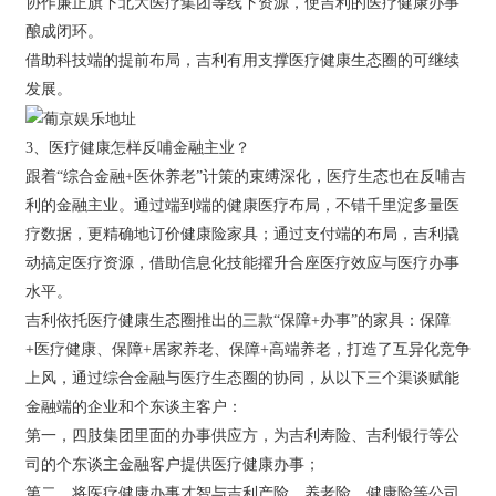
协作廉正旗下北大医疗集团等线下资源，使吉利的医疗健康办事
酿成闭环。
借助科技端的提前布局，吉利有用支撑医疗健康生态圈的可继续
发展。
3、医疗健康怎样反哺金融主业？
跟着“综合金融+医休养老”计策的束缚深化，医疗生态也在反哺吉
利的金融主业。通过端到端的健康医疗布局，不错千里淀多量医
疗数据，更精确地订价健康险家具；通过支付端的布局，吉利撬
动搞定医疗资源，借助信息化技能擢升合座医疗效应与医疗办事
水平。
吉利依托医疗健康生态圈推出的三款“保障+办事”的家具：保障
+医疗健康、保障+居家养老、保障+高端养老，打造了互异化竞争
上风，通过综合金融与医疗生态圈的协同，从以下三个渠谈赋能
金融端的企业和个东谈主客户：
第一，四肢集团里面的办事供应方，为吉利寿险、吉利银行等公
司的个东谈主金融客户提供医疗健康办事；
第二，将医疗健康办事才智与吉利产险、养老险、健康险等公司