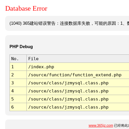
Database Error
(1040) 365建站错误警告：连接数据库失败，可能的原因：1、数
PHP Debug
No.
File
1
/index.php
2
/source/function/function_extend.php
3
/source/class/jzmysql.class.php
4
/source/class/jzmysql.class.php
5
/source/class/jzmysql.class.php
6
/source/class/jzmysql.class.php
www.365jz.com
已经将此