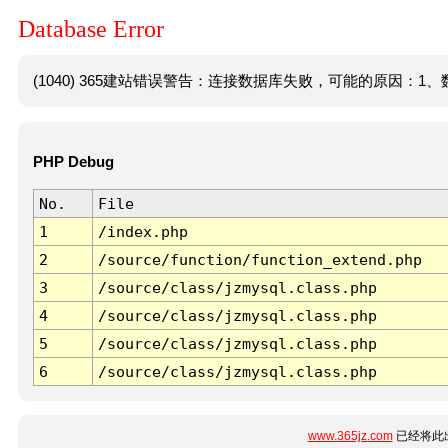
Database Error
(1040) 365建站错误警告：连接数据库失败，可能的原因：1、数
PHP Debug
No.
File
1
/index.php
2
/source/function/function_extend.php
3
/source/class/jzmysql.class.php
4
/source/class/jzmysql.class.php
5
/source/class/jzmysql.class.php
6
/source/class/jzmysql.class.php
www.365jz.com
已经将此