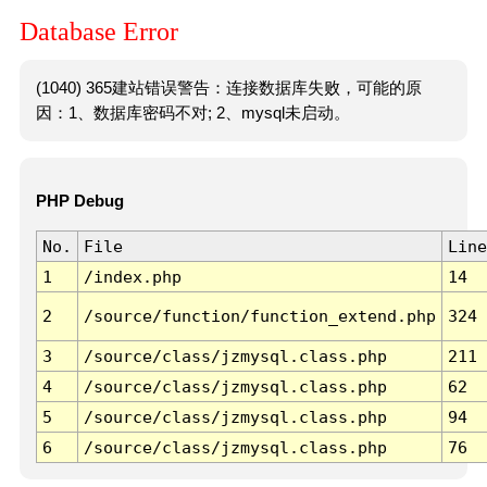
Database Error
(1040) 365建站错误警告：连接数据库失败，可能的原
因：1、数据库密码不对; 2、mysql未启动。
PHP Debug
No.
File
Line
1
/index.php
14
2
/source/function/function_extend.php
324
3
/source/class/jzmysql.class.php
211
4
/source/class/jzmysql.class.php
62
5
/source/class/jzmysql.class.php
94
6
/source/class/jzmysql.class.php
76