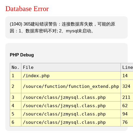
Database Error
(1040) 365建站错误警告：连接数据库失败，可能的原
因：1、数据库密码不对; 2、mysql未启动。
PHP Debug
No.
File
Line
1
/index.php
14
2
/source/function/function_extend.php
324
3
/source/class/jzmysql.class.php
211
4
/source/class/jzmysql.class.php
62
5
/source/class/jzmysql.class.php
94
6
/source/class/jzmysql.class.php
76