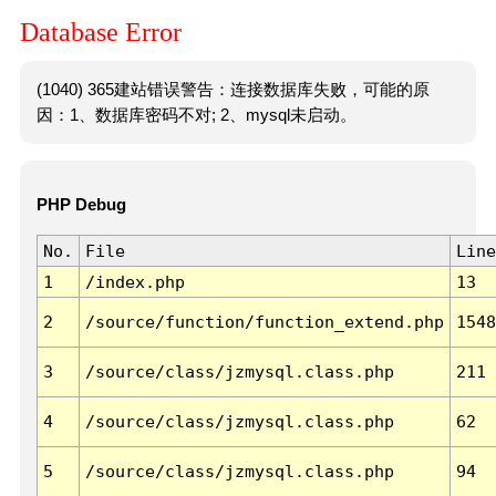
Database Error
(1040) 365建站错误警告：连接数据库失败，可能的原
因：1、数据库密码不对; 2、mysql未启动。
PHP Debug
No.
File
Line
1
/index.php
13
2
/source/function/function_extend.php
1548
3
/source/class/jzmysql.class.php
211
4
/source/class/jzmysql.class.php
62
5
/source/class/jzmysql.class.php
94