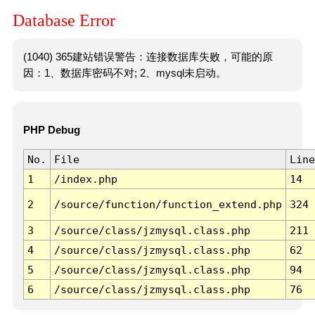
Database Error
(1040) 365建站错误警告：连接数据库失败，可能的原
因：1、数据库密码不对; 2、mysql未启动。
PHP Debug
No.
File
Line
1
/index.php
14
2
/source/function/function_extend.php
324
3
/source/class/jzmysql.class.php
211
4
/source/class/jzmysql.class.php
62
5
/source/class/jzmysql.class.php
94
6
/source/class/jzmysql.class.php
76