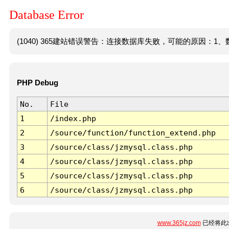
Database Error
(1040) 365建站错误警告：连接数据库失败，可能的原因：1、数
PHP Debug
No.
File
1
/index.php
2
/source/function/function_extend.php
3
/source/class/jzmysql.class.php
4
/source/class/jzmysql.class.php
5
/source/class/jzmysql.class.php
6
/source/class/jzmysql.class.php
www.365jz.com
已经将此