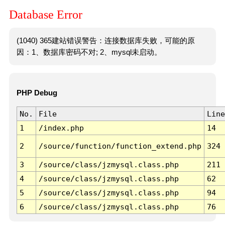
Database Error
(1040) 365建站错误警告：连接数据库失败，可能的原
因：1、数据库密码不对; 2、mysql未启动。
PHP Debug
No.
File
Line
1
/index.php
14
2
/source/function/function_extend.php
324
3
/source/class/jzmysql.class.php
211
4
/source/class/jzmysql.class.php
62
5
/source/class/jzmysql.class.php
94
6
/source/class/jzmysql.class.php
76