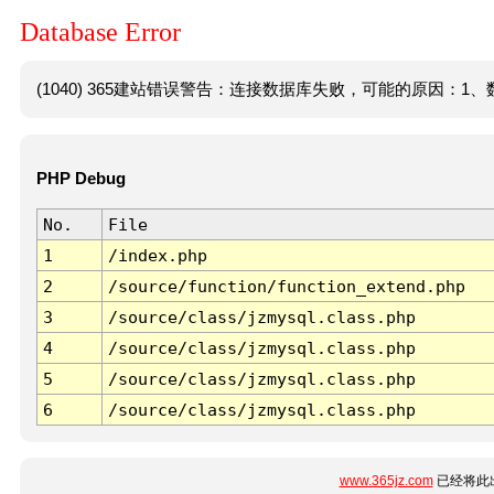
Database Error
(1040) 365建站错误警告：连接数据库失败，可能的原因：1、数
PHP Debug
No.
File
1
/index.php
2
/source/function/function_extend.php
3
/source/class/jzmysql.class.php
4
/source/class/jzmysql.class.php
5
/source/class/jzmysql.class.php
6
/source/class/jzmysql.class.php
www.365jz.com
已经将此