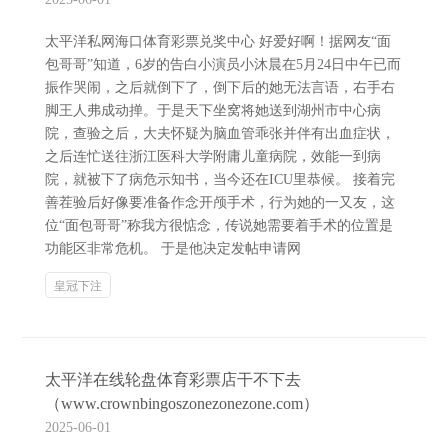
太平洋私网海口体育彩票兑奖中心 好爱好啊！据网友“面
包哥哥”知道，6岁的告白小演员小沐晨在5月24日中午已而
振作哭闹，之后就倒下了，倒下后的她无法言语，右手右
脚王人弗成动掸。于是天下坐窝将她送到湖州市中心病
院，查验之后，大夫怀疑为脑血管乖张并伴有出血症状，
之后连忙送往浙江医科大学附庸儿童病院，效能一到病
院，就被下了病危示知书，当今还在ICU里恭候。 接着完
善茬验后好像要准备作念开颅手术，行为她的一又友，这
位“面包哥哥”称我方很惦念，传说她需要着手术的位置是
功能区非常危机。 于是他决定发帖申请网
皇冠下注
太平洋在线轮盘体育彩票店干不下去
（www.crownbingoszonezonezone.com）
2025-06-01