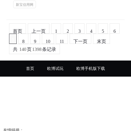
新宝信用网
首页
上一页
1
2
3
4
5
6
7
8
9
10
11
下一页
末页
共
140
页
1398
条记录
首页
欧博试玩
欧博手机版下载
欧博娱乐平台
欧博棋牌游戏
皇冠信用盘
欧博彩票
欧博娱乐
欧博网站
欧博博彩网站
友情链接：