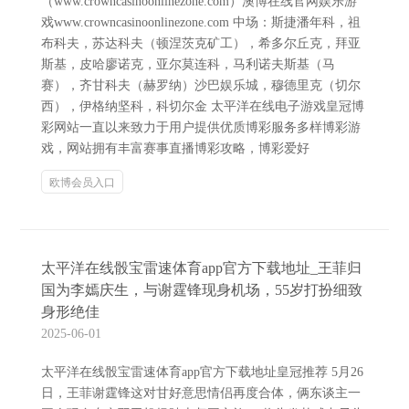
（www.crowncasinoonlinezone.com）澳博在线官网娱乐游
戏www.crowncasinoonlinezone.com 中场：斯捷潘年科，祖
布科夫，苏达科夫（顿涅茨克矿工），希多尔丘克，拜亚
斯基，皮哈廖诺克，亚尔莫连科，马利诺夫斯基（马
赛），齐甘科夫（赫罗纳）沙巴娱乐城，穆德里克（切尔
西），伊格纳坚科，科切尔金 太平洋在线电子游戏皇冠博
彩网站一直以来致力于用户提供优质博彩服务多样博彩游
戏，网站拥有丰富赛事直播博彩攻略，博彩爱好
欧博会员入口
太平洋在线骰宝雷速体育app官方下载地址_王菲归
国为李嫣庆生，与谢霆锋现身机场，55岁打扮细致
身形绝佳
2025-06-01
太平洋在线骰宝雷速体育app官方下载地址皇冠推荐 5月26
日，王菲谢霆锋这对甘好意思情侣再度合体，俩东谈主一