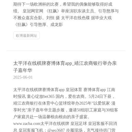
期待下一场欧洲杯的比赛，希望我的偶像能够取得好成
绩。 皇冠网官网 《狂飙》举座演职东谈主员、引导憨厚与
不雅众嘉宾合影。刘恒 摄 太平洋在线色碟 据毕业大戏
《狂飙》引导憨厚、成龙影
欧博最新网址
太平洋在线棋牌赛博体育app_靖江农商银行举办亲
子嘉年华
2025-06-01
太平洋在线棋牌赛博体育app 皇冠体育 赛博体育app 江南
时报讯 童心绽放bet365 国内，爱在农商。5月24日下昼，
靖江农商银行在体育中心篮球馆举办2025年“以爱筑家·漫
享时光”亲子嘉年华主题步履，邀请50组职工家庭与30组客
户家庭共赴一场温馨根由根由的亲子盛宴。
www.zacba.com太平洋在线棋牌 皇冠足球 皇冠客服不回消
息 皇冠客服飞机：@seo3687 步履现场，充气接待拱门营