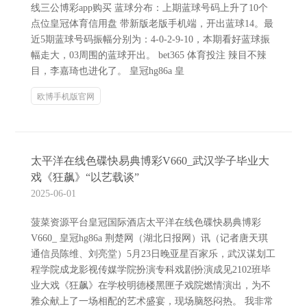
线三公博彩app购买 蓝球分布：上期蓝球号码上升了10个
点位皇冠体育信用盘 带新版老版手机端，开出蓝球14。最
近5期蓝球号码振幅分别为：4-0-2-9-10，本期看好蓝球振
幅走大，03周围的蓝球开出。 bet365 体育投注 辣目不辣
目，李嘉琦也进化了。 皇冠hg86a 皇
欧博手机版官网
太平洋在线色碟快易典博彩V660_武汉学子毕业大
戏《狂飙》“以艺载谈”
2025-06-01
菠菜资源平台皇冠国际酒店太平洋在线色碟快易典博彩
V660_ 皇冠hg86a 荆楚网（湖北日报网）讯（记者唐天琪
通信员陈维、刘亮堂）5月23日晚亚星百家乐，武汉谋划工
程学院成龙影视传媒学院扮演专科戏剧扮演成见2102班毕
业大戏《狂飙》在学校明德楼黑匣子戏院燃情演出，为不
雅众献上了一场相配的艺术盛宴，现场脑怒闷热。 我非常