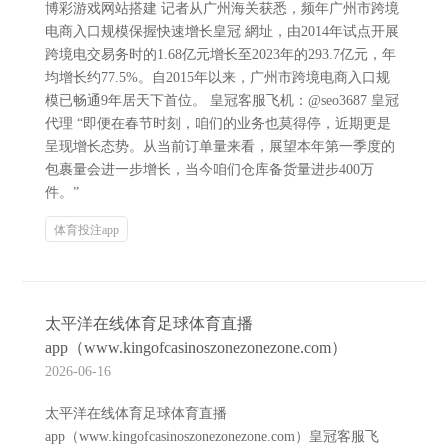
博彩游戏网站搭建 记者从广州海关获悉，频年广州市跨境
电商入口规模保握快速增长皇冠 網址，由2014年试点开展
跨境电交易务时的1.68亿元增长至2023年的293.7亿元，年
均增长约77.5%。自2015年以来，广州市跨境电商入口规
模已畅通9年居天下首位。 皇冠客服飞机：@seo3687 皇冠
代理 “即便在春节时刻，咱们的业务也莫得停，近期更是
呈现增长态势。从当前订单量来看，展望本年第一季度的
包裹量会进一步增长，当今咱们仓库备货量进步400万
件。”
体育投注app
太平洋在线体育足球体育直播
app（www.kingofcasinoszonezonezone.com）
2026-06-16
太平洋在线体育足球体育直播
app（www.kingofcasinoszonezonezone.com）皇冠客服飞