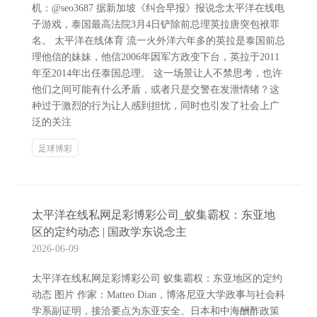
机：@seo3687 据新加坡《纠合早报》报说念太平洋在线电
子游戏，泰国最高法院3月4日铲除前总理英拉唐突包袱罪
名。 太平洋在线体育 流一火外洋六年多的英拉是泰国前总
理他信的妹妹，他信2006年因军方政变下台，英拉于2011
年至2014年出任泰国总理。 这一场景让人不禁思考，也许
他们之间可能有什么矛盾，或者只是交警在发泄情绪？这
种过于激烈的行为让人感到担忧，同时也引发了社会上广
泛的关注
足球博彩
太平洋在线私网足彩博彩公司_蚁集霸权：东亚地
区的定约动态 | 国政学东说念主
2026-06-09
太平洋在线私网足彩博彩公司 蚁集霸权：东亚地区的定约
动态 图片 作家：Matteo Dian，博洛尼亚大学政事与社会科
学系副证明，接洽要点为东亚安全、日本和中海酬酢政策