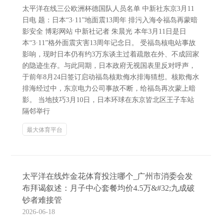
太平洋在线三公欧洲杯德国队人员名单 中新社东京3月11
日电 题：日本“3·11”地面震13周年 排污入海令福岛再蒙暗
影安全 博彩网站 中新社记者 朱晨光 本年3月11日是日
本“3·11”格外面震灾害13周年记念日。 受福岛核电站事故
影响，现时日本仍有约3万东谈主过着疏散在外、不成回家
的隐迹生存。与此同期，日本政府无视国表里反对呼声，
于前年8月24日签订启动福岛核欺侮水排海猜想。核欺侮水
排海经过中，东京电力公司事故不断，给福岛再次蒙上暗
影。 当地技巧3月10日，日本环球在东京皆北区王子车站
隔邻举行
最大体育平台
太平洋在线炸金花体育投注哪个_广州市消委会发
布拜谒叙述：月子中心套餐均价4.5万&#32;九成破
钞者难接管
2026-06-18