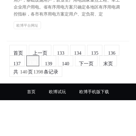
用户，基础设施用户，农业生产用电国家重点工程、军工
企业用户用电。省有序用电方案只确定各地区有序用电调
控指标，各市有序用电方案定用户、定负荷、定
欧博平台网址
首页
上一页
133
134
135
136
138
137
139
140
下一页
末页
共
140
页
1398
条记录
首页
欧博试玩
欧博手机版下载
欧博娱乐平台
欧博棋牌游戏
皇冠信用盘
欧博彩票
欧博娱乐
欧博网站