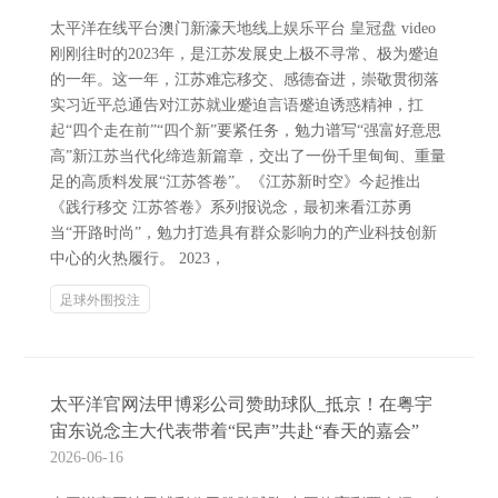
太平洋在线平台澳门新濠天地线上娱乐平台 皇冠盘 video
刚刚往时的2023年，是江苏发展史上极不寻常、极为蹙迫
的一年。这一年，江苏难忘移交、感德奋进，崇敬贯彻落
实习近平总通告对江苏就业蹙迫言语蹙迫诱惑精神，扛
起“四个走在前”“四个新”要紧任务，勉力谱写“强富好意思
高”新江苏当代化缔造新篇章，交出了一份千里甸甸、重量
足的高质料发展“江苏答卷”。《江苏新时空》今起推出
《践行移交 江苏答卷》系列报说念，最初来看江苏勇
当“开路时尚”，勉力打造具有群众影响力的产业科技创新
中心的火热履行。 2023，
足球外围投注
太平洋官网法甲博彩公司赞助球队_抵京！在粤宇
宙东说念主大代表带着“民声”共赴“春天的嘉会”
2026-06-16