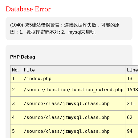
Database Error
(1040) 365建站错误警告：连接数据库失败，可能的原
因：1、数据库密码不对; 2、mysql未启动。
PHP Debug
No.
File
Line
1
/index.php
13
2
/source/function/function_extend.php
1548
3
/source/class/jzmysql.class.php
211
4
/source/class/jzmysql.class.php
62
5
/source/class/jzmysql.class.php
94