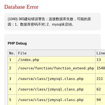
Database Error
(1040) 365建站错误警告：连接数据库失败，可能的原
因：1、数据库密码不对; 2、mysql未启动。
PHP Debug
No.
File
Line
1
/index.php
13
2
/source/function/function_extend.php
1548
3
/source/class/jzmysql.class.php
211
4
/source/class/jzmysql.class.php
62
5
/source/class/jzmysql.class.php
94