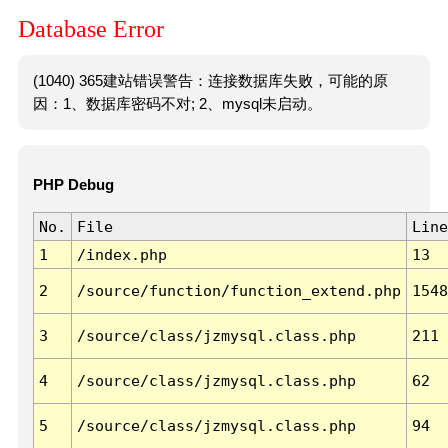
Database Error
(1040) 365建站错误警告：连接数据库失败，可能的原
因：1、数据库密码不对; 2、mysql未启动。
PHP Debug
No.
File
Line
1
/index.php
13
2
/source/function/function_extend.php
1548
3
/source/class/jzmysql.class.php
211
4
/source/class/jzmysql.class.php
62
5
/source/class/jzmysql.class.php
94