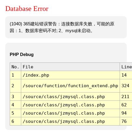
Database Error
(1040) 365建站错误警告：连接数据库失败，可能的原
因：1、数据库密码不对; 2、mysql未启动。
PHP Debug
No.
File
Line
1
/index.php
14
2
/source/function/function_extend.php
324
3
/source/class/jzmysql.class.php
211
4
/source/class/jzmysql.class.php
62
5
/source/class/jzmysql.class.php
94
6
/source/class/jzmysql.class.php
76