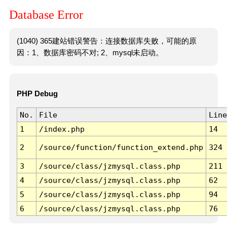
Database Error
(1040) 365建站错误警告：连接数据库失败，可能的原
因：1、数据库密码不对; 2、mysql未启动。
PHP Debug
No.
File
Line
1
/index.php
14
2
/source/function/function_extend.php
324
3
/source/class/jzmysql.class.php
211
4
/source/class/jzmysql.class.php
62
5
/source/class/jzmysql.class.php
94
6
/source/class/jzmysql.class.php
76