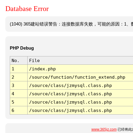
Database Error
(1040) 365建站错误警告：连接数据库失败，可能的原因：1、数
PHP Debug
No.
File
1
/index.php
2
/source/function/function_extend.php
3
/source/class/jzmysql.class.php
4
/source/class/jzmysql.class.php
5
/source/class/jzmysql.class.php
6
/source/class/jzmysql.class.php
www.365jz.com
已经将此