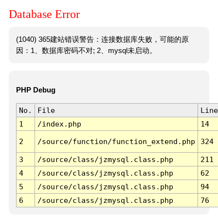
Database Error
(1040) 365建站错误警告：连接数据库失败，可能的原
因：1、数据库密码不对; 2、mysql未启动。
PHP Debug
No.
File
Line
1
/index.php
14
2
/source/function/function_extend.php
324
3
/source/class/jzmysql.class.php
211
4
/source/class/jzmysql.class.php
62
5
/source/class/jzmysql.class.php
94
6
/source/class/jzmysql.class.php
76